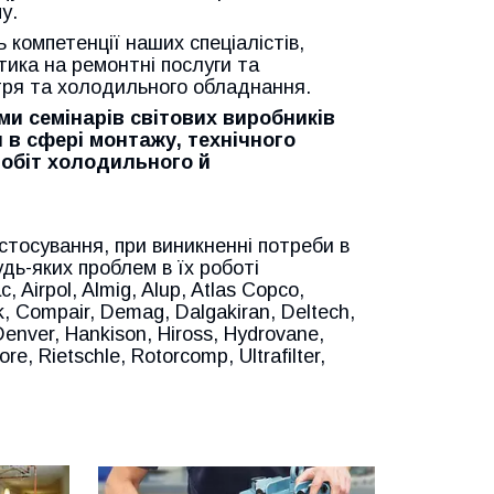
му.
 компетенції наших спеціалістів,
тика на ремонтні послуги та
ітря та холодильного обладнання.
ми семінарів світових виробників
 в сфері монтажу, технічного
обіт холодильного й
стосування, при виникненні потреби в
дь-яких проблем в їх роботі
Airpol, Almig, Alup, Atlas Copco,
k, Compair, Demag, Dalgakiran, Deltech,
Denver, Hankison, Hiross, Hydrovane,
e, Rietschle, Rotorcomp, Ultrafilter,