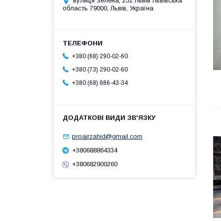
вулиця Зелена, 251 Львів Львівська
область 79000, Львів, Україна
+380 (68) 290-02-60
+380 (73) 290-02-60
+380 (68) 886-43-34
proairzahid@gmail.com
+380688864334
+380682900260