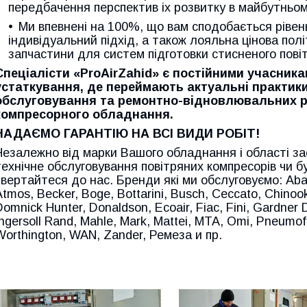
передбачення перспектив іх розвитку в майбутньо
Ми впевнені на 100%, що вам сподобається рівень
індивідуальний підхід, а також лояльна цінова полі
запчастини для систем підготовки стисненого пов
Спеціалісти «ProAirZahid» є постійними учасника
устаткування, де переймають актуальні практики
обслуговування та ремонтно-відновлювальних р
компресорного обладнання.
НАДАЄМО ГАРАНТІЮ НА ВСІ ВИДИ РОБІТ!
Незалежно від марки Вашого обладнання і області за
технічне обслуговування повітряних компресорів чи бу
звертайтеся до нас. Бренди які ми обслуговуємо: Abac, 
Atmos, Becker, Boge, Bottarini, Busch, Ceccato, Chinoo
Domnick Hunter, Donaldson, Ecoair, Fiac, Fini, Gardner 
Ingersoll Rand, Mahle, Mark, Mattei, MTA, Omi, Pneumofor
Worthington, WAN, Zander, Ремеза и пр.