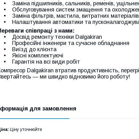
• Заміна підшипників, сальників, ременів, ущільне
• Обслуговування систем змащення та охолодже
• Заміна фільтрів, мастила, витратних матеріалів
• Налаштування автоматики та пусконалагоджува
Переваги співпраці з нами:
• Досвід ремонту техніки Dalgakiran
• Професійні інженери та сучасне обладнання
• Виїзд до клієнта
• Якісні комплектуючі
• Гарантія на всі види робіт
Компресор Dalgakiran втратив продуктивність, перегр
Звертайтесь — ми швидко відновимо його роботу!
нформація для замовлення
іна:
Ціну уточнюйте