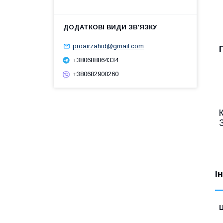
proairzahid@gmail.com
+380688864334
+380682900260
І
Ц