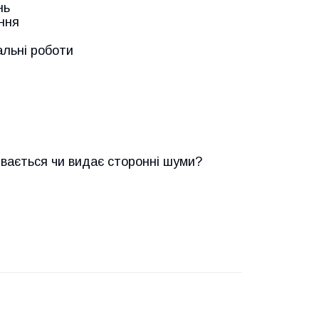
нь
ння
льні роботи
івається чи видає сторонні шуми?