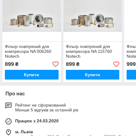
Фільтр повітряний для
Фільтр повітряний для
Філь
компресора NA 006260
компресора NA 115760
комп
Noitech
Noitech
Noit
899
899
999
₴
₴
Купити
Купити
Про нас
Рейтинг не сформований
Менше 5 відгуків за останній рік
Працює з 24.03.2020
м. Львів