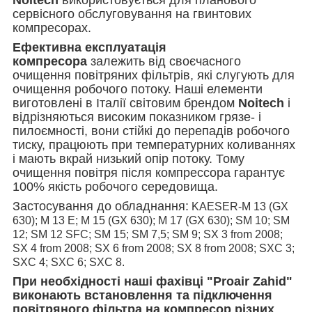
сервісного обслуговування на гвинтових
компресорах.
Ефективна експлуатація
компресора
залежить від своєчасного
очищення повітряних фільтрів, які слугують для
очищення робочого потоку. Наші елементи
виготовлені в Італії світовим брендом
Noitech
і
відрізняються високим показником грязе- і
пилоємності, вони стійкі до перепадів робочого
тиску, працюють при температурних коливаннях
і мають вкрай низький опір потоку. Тому
очищення повітря після компрессора гарантує
100% якість робочого середовища.
Застосування до обладнання:
KAESER-M 13 (GX
630); M 13 E; M 15 (GX 630); M 17 (GX 630); SM 10; SM
12; SM 12 SFC; SM 15; SM 7,5; SM 9; SX 3 from 2008;
SX 4 from 2008; SX 6 from 2008; SX 8 from 2008; SXC 3;
SXC 4; SXC 6; SXC 8.
При необхідності наші фахівці "Proair Zahid"
виконають встановлення та підключення
повітряного фільтра на компресор різних