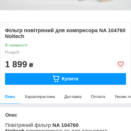
Фільтр повітряний для компресора NA 104760
Noitech
В наявності
Роздріб
1 899
₴
Купити
Опис
Характеристики
Доставка
Оплата
Умови п
Опис
Повітряний фільтр
NA 104760
Noitech
використовується для планового