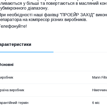
зливаються у більші та повертаються в масляний кон
субмікронного діапазону.
При необхідності наші фахівці "ПРОЕЙР ЗАХІД" вико
сепаратора на компресор різних виробників.
Телефонуйте!
арактеристики
Основні
иробник
Mann Filt
раїна виробник
Німеччин
арантійний термін
6 міс