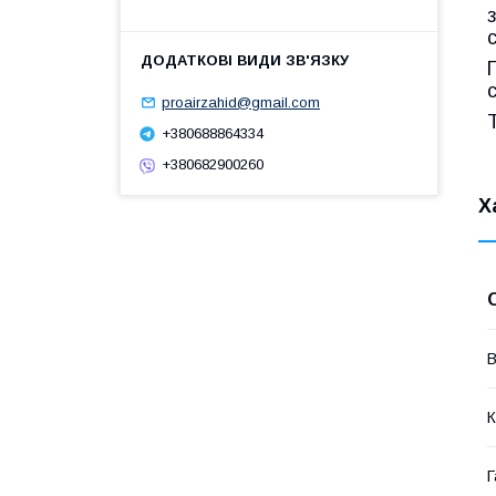
proairzahid@gmail.com
+380688864334
+380682900260
Х
В
К
Г