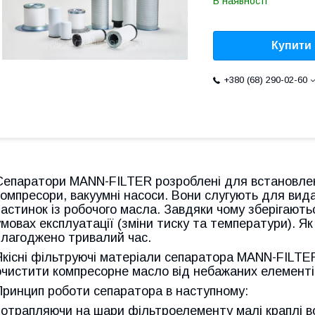
В наявності
Купити
+380 (68) 290-02-60
Сепаратори MANN-FILTER розроблені для встановлен
компресори, вакуумні насоси. Вони слугують для вида
частинок із робочого масла. Завдяки чому зберігают
умовах експлуатації (зміни тиску та температури). Я
злагоджено тривалий час.
Якісні фільтруючі матеріали сепаратора MANN-FILTER
очистити компресорне масло від небажаних елементі
Принцип роботи сепаратора
в наступному:
потрапляючи на шари фільтроелементу малі краплі в