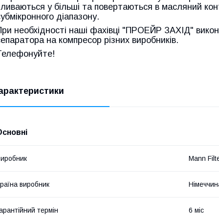
зливаються у більші та повертаються в масляний кон
субмікронного діапазону.
При необхідності наші фахівці "ПРОЕЙР ЗАХІД" вико
сепаратора на компресор різних виробників.
Телефонуйте!
арактеристики
Основні
иробник
Mann Filt
раїна виробник
Німеччин
арантійний термін
6 міс