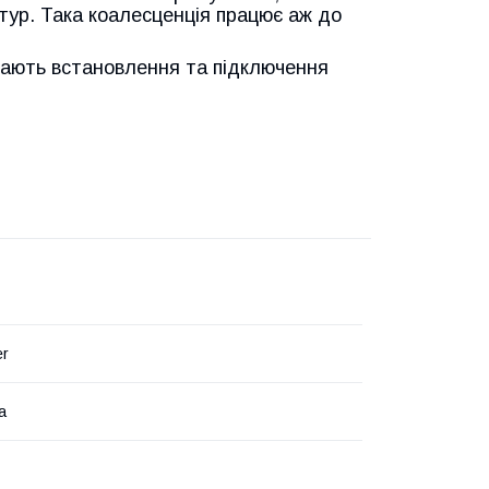
тур. Така коалесценція працює аж до
нають встановлення та підключення
er
а