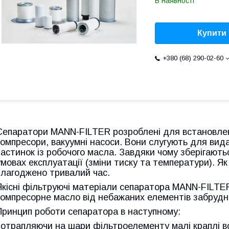
В наявності
Купити
+380 (68) 290-02-60
Сепаратори MANN-FILTER розроблені для встановлен
компресори, вакуумні насоси. Вони слугують для вида
частинок із робочого масла. Завдяки чому зберігают
умовах експлуатації (зміни тиску та температури). Я
злагоджено тривалий час.
Якісні фільтруючі матеріали сепаратора MANN-FILTE
компресорне масло від небажаних елементів забрудн
Принцип роботи сепаратора
в наступному:
потрапляючи на шари фільтроелементу малі краплі в