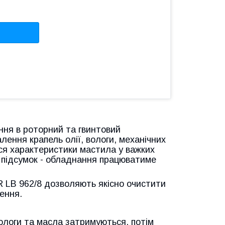
ня в роторний та гвинтовий
лення крапель олії, вологи, механічних
ься характеристики мастила у важких
к підсумок - обладнання працюватиме
R LB 962/8 дозволяють якісно очистити
ення.
ологи та масла затримуються, потім