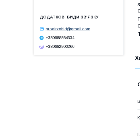
proairzahid@gmail.com
+380688864334
+380682900260
Х
В
К
Г