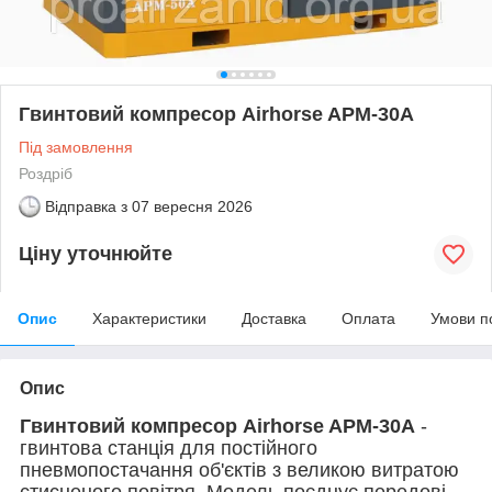
Гвинтовий компресор Airhorse APM-30A
Під замовлення
Роздріб
Відправка з
07 вересня 2026
Ціну уточнюйте
Опис
Характеристики
Доставка
Оплата
Умови п
Опис
Гвинтовий компресор Airhorse APM-30A
-
гвинтова станція для постійного
пневмопостачання об'єктів з великою витратою
стисненого повітря. Модель поєднує передові