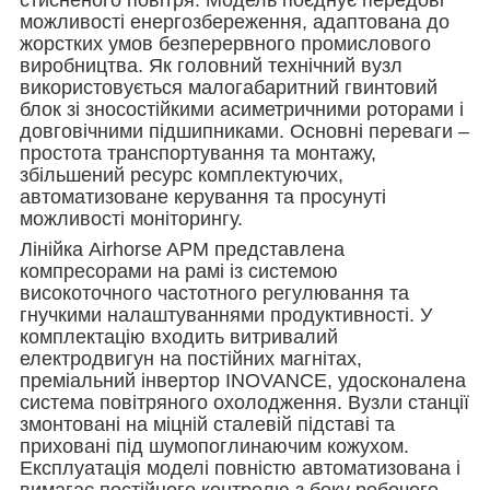
можливості енергозбереження, адаптована до
жорстких умов безперервного промислового
виробництва. Як головний технічний вузл
використовується малогабаритний гвинтовий
блок зі зносостійкими асиметричними роторами і
довговічними підшипниками. Основні переваги –
простота транспортування та монтажу,
збільшений ресурс комплектуючих,
автоматизоване керування та просунуті
можливості моніторингу.
Лінійка Airhorse APM представлена ​​
компресорами на рамі із системою
високоточного частотного регулювання та
гнучкими налаштуваннями продуктивності. У
комплектацію входить витривалий
електродвигун на постійних магнітах,
преміальний інвертор INOVANCE, удосконалена
система повітряного охолодження. Вузли станції
змонтовані на міцній сталевій підставі та
приховані під шумопоглинаючим кожухом.
Експлуатація моделі повністю автоматизована і
вимагає постійного контролю з боку робочого