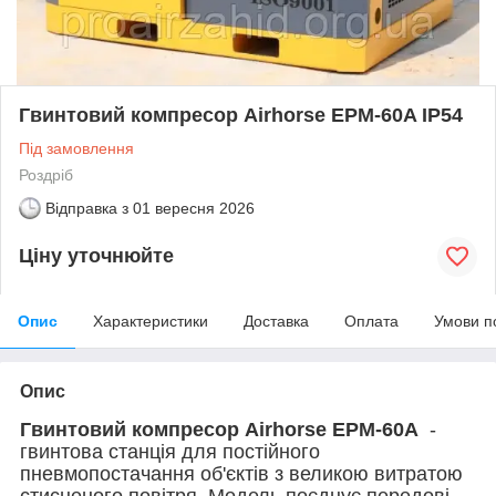
Гвинтовий компресор Airhorse EPM-60A IP54
Під замовлення
Роздріб
Відправка з
01 вересня 2026
Ціну уточнюйте
Опис
Характеристики
Доставка
Оплата
Умови п
Опис
Гвинтовий компресор Airhorse EPM-60A
-
гвинтова станція для постійного
пневмопостачання об'єктів з великою витратою
стисненого повітря. Модель поєднує передові