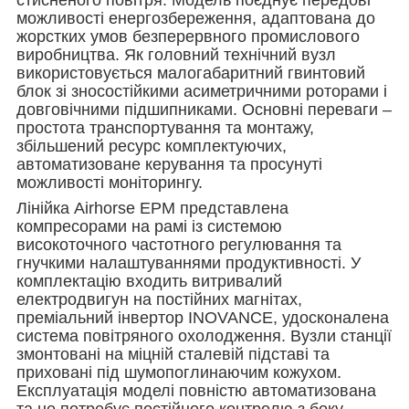
можливості енергозбереження, адаптована до
жорстких умов безперервного промислового
виробництва. Як головний технічний вузл
використовується малогабаритний гвинтовий
блок зі зносостійкими асиметричними роторами і
довговічними підшипниками. Основні переваги –
простота транспортування та монтажу,
збільшений ресурс комплектуючих,
автоматизоване керування та просунуті
можливості моніторингу.
Лінійка Airhorse EPM представлена ​​
компресорами на рамі із системою
високоточного частотного регулювання та
гнучкими налаштуваннями продуктивності. У
комплектацію входить витривалий
електродвигун на постійних магнітах,
преміальний інвертор INOVANCE, удосконалена
система повітряного охолодження. Вузли станції
змонтовані на міцній сталевій підставі та
приховані під шумопоглинаючим кожухом.
Експлуатація моделі повністю автоматизована
та не потребує постійного контролю з боку