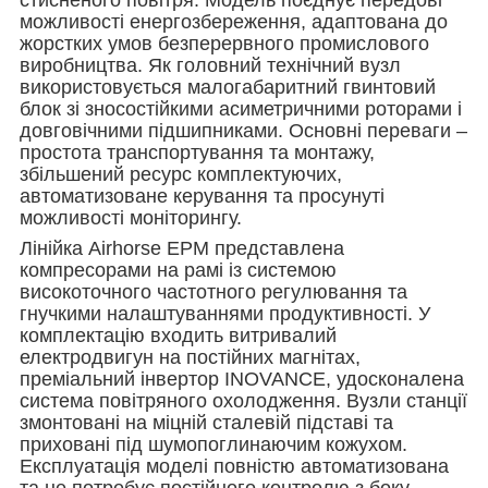
можливості енергозбереження, адаптована до
жорстких умов безперервного промислового
виробництва. Як головний технічний вузл
використовується малогабаритний гвинтовий
блок зі зносостійкими асиметричними роторами і
довговічними підшипниками. Основні переваги –
простота транспортування та монтажу,
збільшений ресурс комплектуючих,
автоматизоване керування та просунуті
можливості моніторингу.
Лінійка Airhorse EPM представлена ​​
компресорами на рамі із системою
високоточного частотного регулювання та
гнучкими налаштуваннями продуктивності. У
комплектацію входить витривалий
електродвигун на постійних магнітах,
преміальний інвертор INOVANCE, удосконалена
система повітряного охолодження. Вузли станції
змонтовані на міцній сталевій підставі та
приховані під шумопоглинаючим кожухом.
Експлуатація моделі повністю автоматизована
та не потребує постійного контролю з боку