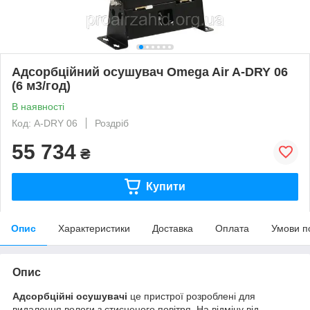
Адсорбційний осушувач Omega Air A-DRY 06
(6 м3/год)
В наявності
Код: A-DRY 06
Роздріб
55 734
₴
Купити
Опис
Характеристики
Доставка
Оплата
Умови п
Опис
Адсорбційні осушувачі
це пристрої розроблені для
видалення вологи з стисненого повітря. На відміну від