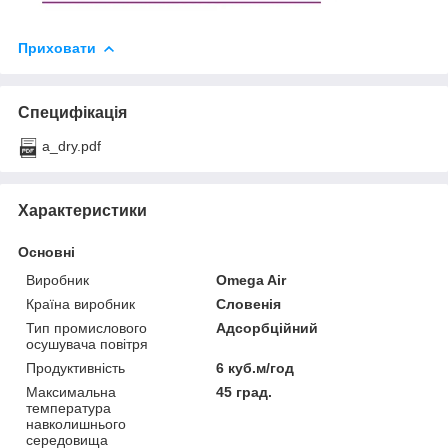
Приховати
Специфікація
a_dry.pdf
Характеристики
Основні
Виробник
Omega Air
Країна виробник
Словенія
Тип промислового
Адсорбційний
осушувача повітря
Продуктивність
6 куб.м/год
Максимальна
45 град.
температура
навколишнього
середовища