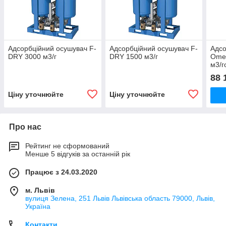
Адсорбційний осушувач F-
Адсорбційний осушувач F-
Адсо
DRY 3000 м3/г
DRY 1500 м3/г
Omeg
м3/г
88 
Ціну уточнюйте
Ціну уточнюйте
Про нас
Рейтинг не сформований
Менше 5 відгуків за останній рік
Працює з 24.03.2020
м. Львів
вулиця Зелена, 251 Львів Львівська область 79000, Львів,
Україна
Контакти