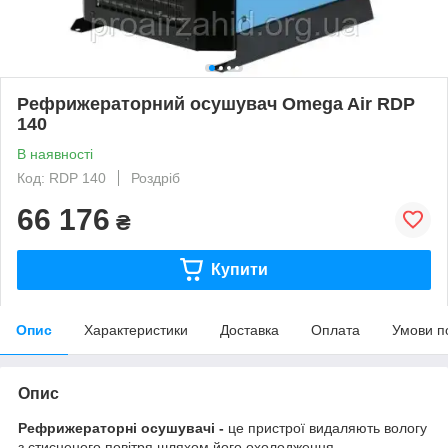
Рефрижераторний осушувач Omega Air RDP
140
В наявності
Код: RDP 140
Роздріб
66 176
₴
Купити
Опис
Характеристики
Доставка
Оплата
Умови п
Опис
Рефрижераторні осушувачі
-
це пристрої видаляють вологу
з стисненого повітря шляхом його охолодження.