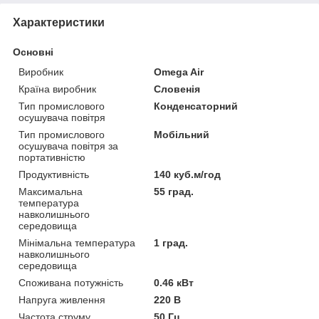
Характеристики
Основні
Виробник
Omega Air
Країна виробник
Словенія
Тип промислового
Конденсаторний
осушувача повітря
Тип промислового
Мобільний
осушувача повітря за
портативністю
Продуктивність
140 куб.м/год
Максимальна
55 град.
температура
навколишнього
середовища
Мінімальна температура
1 град.
навколишнього
середовища
Споживана потужність
0.46 кВт
Напруга живлення
220 В
Частота струму
50 Гц