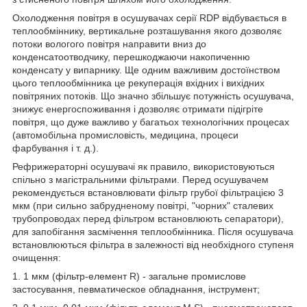
Охолодження повітря в осушувачах серії RDP відбувається в
теплообміннику, вертикальне розташування якого дозволяє
потоки вологого повітря направити вниз до
конденсатоотводчику, перешкоджаючи накопиченню
конденсату у випарнику. Ще одним важливим достоїнством
цього теплообмінника це рекуперація вхідних і вихідних
повітряних потоків. Що значно збільшує потужність осушувача,
знижує енергоспоживання і дозволяє отримати підігріте
повітря, що дуже важливо у багатьох технологічних процесах
(автомобільна промисловість, медицина, процеси
фарбування і т. д.).
Рефрижераторні осушувачі як правило, використовуються
спільно з магістральними фільтрами. Перед осушувачем
рекомендується встановлювати фільтр грубої фільтрацією 3
мкм (при сильно забрудненому повітрі, "чорних" сталевих
трубопроводах перед фільтром встановлюють сепаратори),
для запобігання засмічення теплообмінника. Після осушувача
встановлюються фільтра в залежності від необхідного ступеня
очищення:
1. 1 мкм (фільтр-елемент R) - загальне промислове
застосування, певматическое обладнання, інструмент;