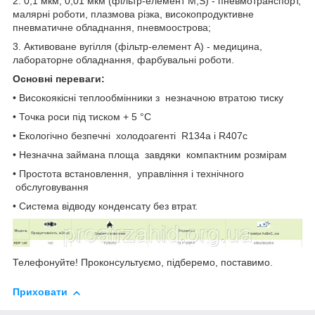
2. 0,1 мкм, 0,01 мкм (фільтр-елемент M,S) - пневмотранспорт,
малярні роботи, плазмова різка, високопродуктивне
пневматичне обладнання, пневмоострова;
3. Активоване вугілля (фільтр-елемент A) - медицина,
лабораторне обладнання, фарбувальні роботи.
Основні переваги:
• Високоякісні теплообмінники з незначною втратою тиску
• Точка роси під тиском + 5 °С
• Екологічно безпечні холодоагенті R134a і R407c
• Незначна займана площа завдяки компактним розмірам
• Простота встановлення, управління і технічного
обслуговування
• Система відводу конденсату без втрат.
Телефонуйте! Проконсультуємо, підберемо, поставимо.
Приховати