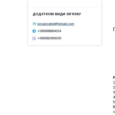
proairzahid@gmail.com
+380688864334
+380682900260
Р
1
2
3
4
5
В
з