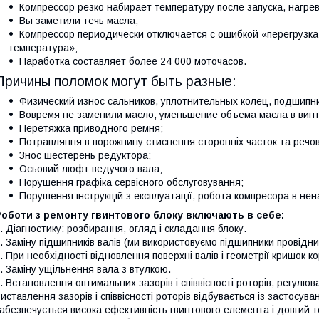
Компрессор резко набирает температуру после запуска, нагре
Вы заметили течь масла;
Компрессор периодически отключается с ошибкой «перегрузка
температура»;
Наработка составляет более 24 000 моточасов.
Причины поломок могут быть разные:
Физический износ сальников, уплотнительных колец, подшипни
Вовремя не заменили масло, уменьшение объема масла в винт
Перетяжка приводного ремня;
Потрапляння в порожнину стиснення сторонніх часток та речо
Знос шестерень редуктора;
Осьовий люфт ведучого вала;
Порушення графіка сервісного обслуговування;
Порушення інструкцій з експлуатації, робота компресора в нен
оботи з ремонту гвинтового блоку включають в себе:
. Діагностику: розбирання, огляд і складання блоку.
. Заміну підшипників валів (ми використовуємо підшипники провідних
. При необхідності відновлення поверхні валів і геометрії кришок ко
. Заміну ущільнення вала з втулкою.
. Встановлення оптимальних зазорів і співвісності роторів, регулюв
иставлення зазорів і співвісності роторів відбувається із застосув
абезпечується висока ефективність гвинтового елемента і довгий 