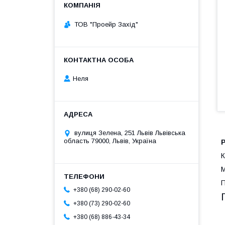
ТОВ "Проейр Захід"
Неля
вулиця Зелена, 251 Львів Львівська
область 79000, Львів, Україна
К
М
П
+380 (68) 290-02-60
+380 (73) 290-02-60
+380 (68) 886-43-34