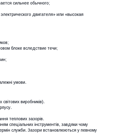
вается сильнее обычного;
 электрического двигателя» или «высокая
ков;
овом блоке вследствие течи;
вин;
алежні умови.
 світових виробників).
рпусу.
ання теплових зазорів.
анням спеціальних інструментів, завдяки чому
термін служби. Зазори встановлюються у певному