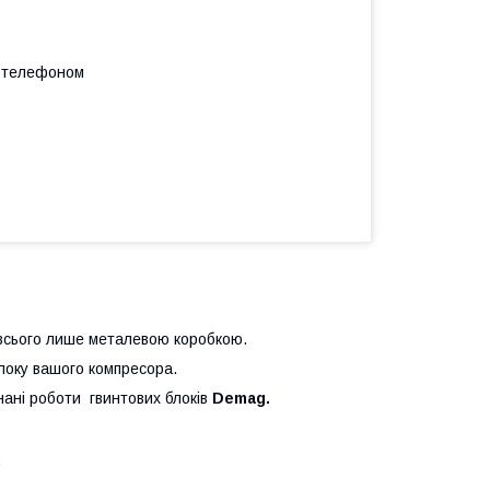
а телефоном
 всього лише металевою коробкою.
локу вашого компресора.
нані роботи гвинтових блоків
Demag.
;