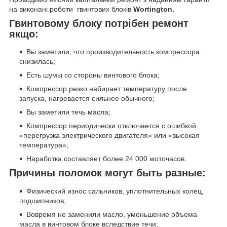
на виконані роботи гвинтових блоків
Wortington.
Гвинтовому блоку потрібен ремонт
якщо:
Вы заметили, что производительность компрессора
снизилась;
Есть шумы со стороны винтового блока;
Компрессор резко набирает температуру после
запуска, нагревается сильнее обычного;
Вы заметили течь масла;
Компрессор периодически отключается с ошибкой
«перегрузка электрического двигателя» или «высокая
температура»;
Наработка составляет более 24 000 моточасов.
Причины поломок могут быть разные:
Физический износ сальников, уплотнительных колец,
подшипников;
Вовремя не заменили масло, уменьшение объема
масла в винтовом блоке вследствие течи;