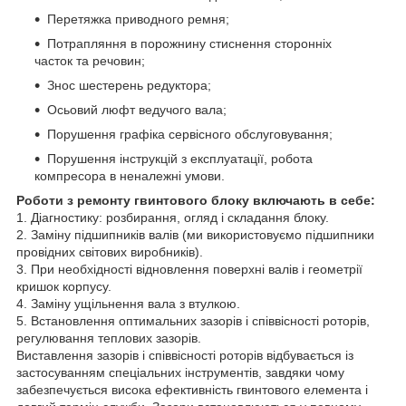
Перетяжка приводного ремня;
Потрапляння в порожнину стиснення сторонніх
часток та речовин;
Знос шестерень редуктора;
Осьовий люфт ведучого вала;
Порушення графіка сервісного обслуговування;
Порушення інструкцій з експлуатації, робота
компресора в неналежні умови.
Роботи з ремонту гвинтового блоку включають в себе:
1. Діагностику: розбирання, огляд і складання блоку.
2. Заміну підшипників валів (ми використовуємо підшипники
провідних світових виробників).
3. При необхідності відновлення поверхні валів і геометрії
кришок корпусу.
4. Заміну ущільнення вала з втулкою.
5. Встановлення оптимальних зазорів і співвісності роторів,
регулювання теплових зазорів.
Виставлення зазорів і співвісності роторів відбувається із
застосуванням спеціальних інструментів, завдяки чому
забезпечується висока ефективність гвинтового елемента і