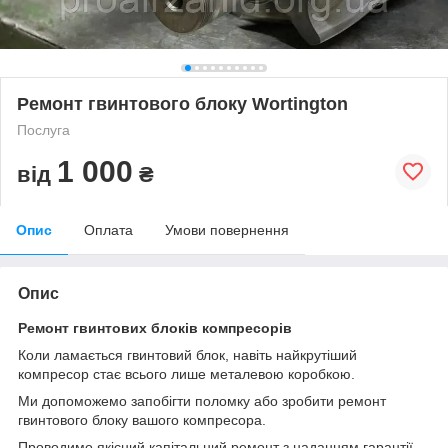
Ремонт гвинтового блоку Wortington
Послуга
1 000
від
₴
Опис
Оплата
Умови повернення
Опис
Ремонт гвинтових блоків компресорів
Коли ламається гвинтовий блок, навіть найкрутіший
компресор стає всього лише металевою коробкою.
Ми допоможемо запобігти поломку або зробити ремонт
гвинтового блоку вашого компресора.
Проводимо якісний капітальний ремонт з наданням гарантії