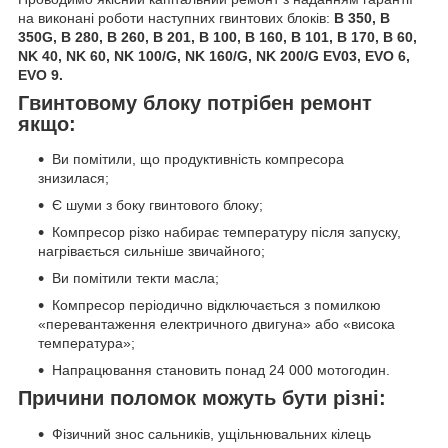
на виконані роботи наступних гвинтових блоків:
B 350, B
350G, B 280, B 260, B 201, B 100, B 160, B 101, B 170, B 60,
NK 40, NK 60, NK 100/G, NK 160/G, NK 200/G EV03, EVO 6,
EVO 9.
Гвинтовому блоку потрібен ремонт
якщо:
Ви помітили, що продуктивність компресора
знизилася;
Є шуми з боку гвинтового блоку;
Компресор різко набирає температуру після запуску,
нагрівається сильніше звичайного;
Ви помітили текти масла;
Компресор періодично відключається з помилкою
«перевантаження електричного двигуна» або «висока
температура»;
Напрацювання становить понад 24 000 мотогодин.
Причини поломок можуть бути різні:
Фізичний знос сальників, ущільнювальних кілець