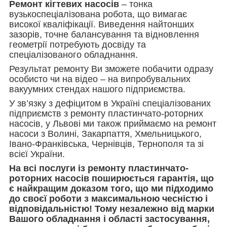
Ремонт кігтевих насосів
– тонка
вузькоспеціалізована робота, що вимагає
високої кваліфікації. Виведення найтонших
зазорів, точне балансування та відновлення
геометрії потребують досвіду та
спеціалізованого обладнання.
Результат ремонту Ви зможете побачити одразу
особисто чи на відео – на випробувальних
вакуумних стендах нашого підприємства.
У зв’язку з дефіцитом в Україні спеціалізованих
підприємств з ремонту пластинчато-роторних
насосів, у Львові ми також приймаємо на ремонт
насоси з Волині, Закарпаття, Хмельницького,
Івано-Франківська, Чернівців, Тернополя та зі
всієї України.
На всі послуги із ремонту пластинчато-
роторних насосів поширюється гарантія, що
є найкращим доказом того, що ми підходимо
до своєї роботи з максимальною чесністю і
відповідальністю! Тому незалежно від марки
Вашого обладнання і області застосування,